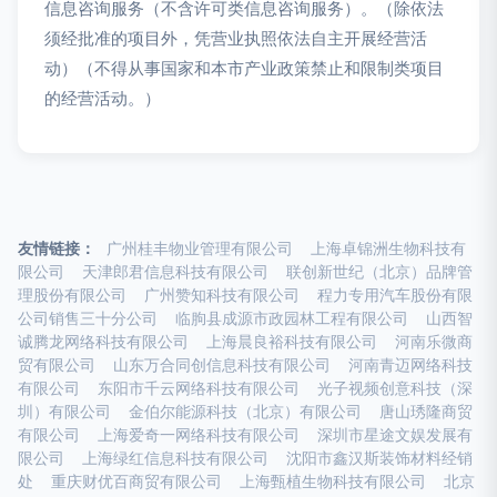
信息咨询服务（不含许可类信息咨询服务）。（除依法
须经批准的项目外，凭营业执照依法自主开展经营活
动）（不得从事国家和本市产业政策禁止和限制类项目
的经营活动。）
友情链接：
广州桂丰物业管理有限公司
上海卓锦洲生物科技有
限公司
天津郎君信息科技有限公司
联创新世纪（北京）品牌管
理股份有限公司
广州赞知科技有限公司
程力专用汽车股份有限
公司销售三十分公司
临朐县成源市政园林工程有限公司
山西智
诚腾龙网络科技有限公司
上海晨良裕科技有限公司
河南乐微商
贸有限公司
山东万合同创信息科技有限公司
河南青迈网络科技
有限公司
东阳市千云网络科技有限公司
光子视频创意科技（深
圳）有限公司
金伯尔能源科技（北京）有限公司
唐山琇隆商贸
有限公司
上海爱奇一网络科技有限公司
深圳市星途文娱发展有
限公司
上海绿红信息科技有限公司
沈阳市鑫汉斯装饰材料经销
处
重庆财优百商贸有限公司
上海甄植生物科技有限公司
北京