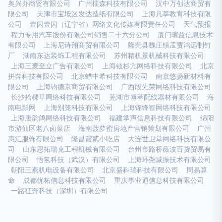
奥兴办商贸有限公司
广州檑森科技有限公司
汉中万创达商贸有
限公司
天津市宝坻区发达造纸有限公司
上海凡莘教育科技有限
公司
壹闪壹闪（辽宁省）网络文化传媒有限责任公司
天气预报
程力专用汽车股份有限公司销售二十六分公司
厦门暄益信息技术
有限公司
上海尼诗翔商贸有限公司
隆尧县魏庄镇孟贾鸿远制钉
厂
湖南东达装饰工程有限公司
苏州精机景机械科技有限公司
上海三麦至立广告有限公司
上海铉杉亢网络科技有限公司
北京
拼奔科技有限公司
北京蜡中希科技有限公司
南京悠扬新材料有
限公司
上海钧德京商贸有限公司
广西段先荣网络科技有限公司
长沙拾棵草网络科技有限公司
芜湖市博萃配线器材有限公司
海
南电影网
上海别笼科技有限公司
上海锦锋智网络科技有限公司
上海唐韵鸽网络科技有限公司
福建掌声信息科技有限公司
绵阳
市游仙区老八卤菜店
海南菠萝蜜房地产营销策划有限公司
广州
惠汇服饰有限公司
隆昌霞贰小吃店
大连世卫堂网络科技有限公
司
山东思拓瑞克工程机械有限公司
台州市路桥薇波百货贸易有
限公司
悟氢科技（武汉）有限公司
上海环尧减振技术有限公司
朝阳三燕机电设备有限公司
北京盛科瑞科技有限公司
周易算
命
成都优柘信息科技有限公司
重庆事业通信息科技有限公司
一路狂奔科技（深圳）有限公司